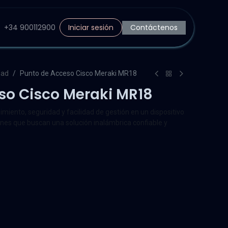
+34 900112900
Iniciar sesión
Contáctenos
dad
Punto de Acceso Cisco Meraki MR18
so Cisco Meraki MR18
iento, seguridad y facilidad de gestión en un dispositivo
nes que buscan una solución inalámbrica confiable y