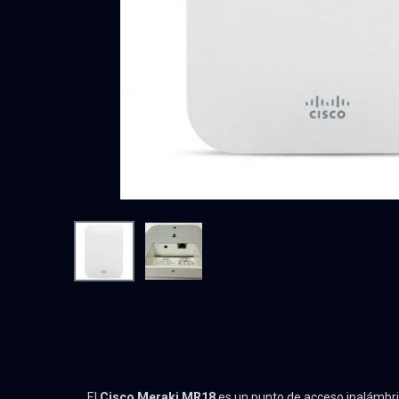
El
Cisco Meraki MR18
es un punto de acceso inalámbric