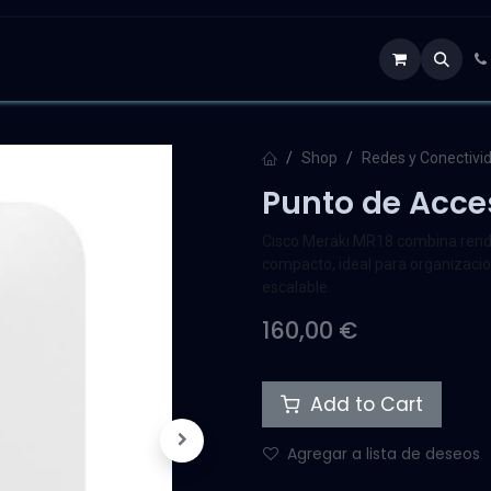
ra Conectada
Tienda
Shop
Redes y Conectivi
Punto de Acce
Cisco Meraki MR18 combina rendim
compacto, ideal para organizacio
escalable.
160,00
€
Add to Cart
Agregar a lista de deseos