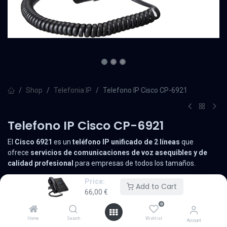
Shop
Telefonia IP
Telefono IP Cisco CP-6921
Telefono IP Cisco CP-6921
El
Cisco 6921
es un
teléfono IP unificado de 2 líneas
que
ofrece
servicios de comunicaciones de voz asequibles y de
calidad profesional
para empresas de todos los tamaños.
Price:
Las características incluyen una pantalla de fácil
Add to Cart
66,00
€
lectura,
conmutador Ethernet integrado
,
PoE
,
4 teclas
programables
y un altavoz
dúplex
completo .
0
Home
Search
Wishlist
Account